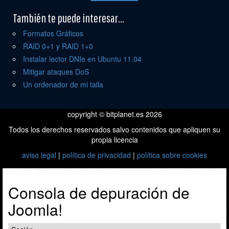
También te puede interesar...
Formatos Gráficos
RAID 0+1 y RAID 1+0
Instalar lector DNIe en Ubuntu 11.04
Mitigar ataques DoS
Un ordenador de mi talla
copyright © bitplanet.es 2026
Todos los derechos reservados salvo contenidos que apliquen su
propia licencia
aviso legal
|
política de privacidad
|
política sobre cookies
Consola de depuración de
Joomla!