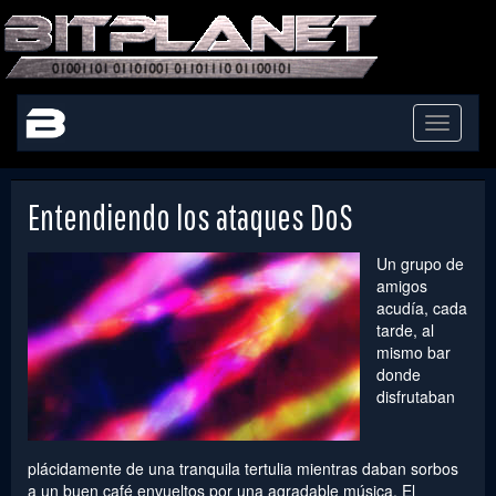
Toggle
navigati
Entendiendo los ataques DoS
Un grupo de
amigos
acudía, cada
tarde, al
mismo bar
donde
disfrutaban
plácidamente de una tranquila tertulia mientras daban sorbos
a un buen café envueltos por una agradable música. El