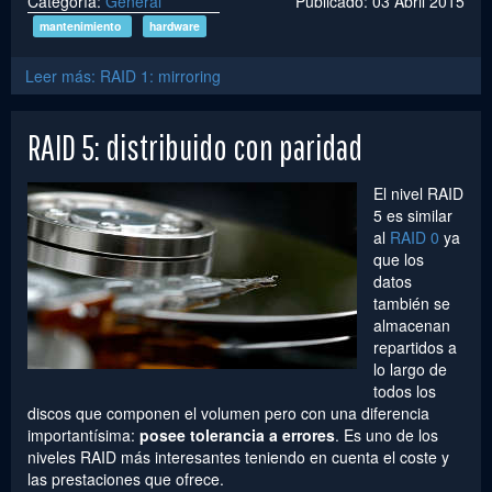
Categoría:
General
Publicado: 03 Abril 2015
mantenimiento
hardware
Leer más: RAID 1: mirroring
RAID 5: distribuido con paridad
El nivel RAID
5 es similar
al
RAID 0
ya
que los
datos
también se
almacenan
repartidos a
lo largo de
todos los
discos que componen el volumen pero con una diferencia
importantísima:
posee tolerancia a errores
. Es uno de los
niveles RAID más interesantes teniendo en cuenta el coste y
las prestaciones que ofrece.