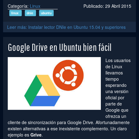
Categoría:
Linux
Publicado: 29 Abril 2015
linux
dnie
ubuntu
Leer más: Instalar lector DNIe en Ubuntu 15.04 y superiores
Google Drive en Ubuntu bien fácil
Los usuarios
de Linux
llevamos
tiempo
esperando
una versión
oficial por
parte de
Google que
ofrezca un
cliente de sincronización para Google Drive. Afortunadamente
existen alternativas a ese inexistente complemento. Un claro
ejemplo es
Grive
.