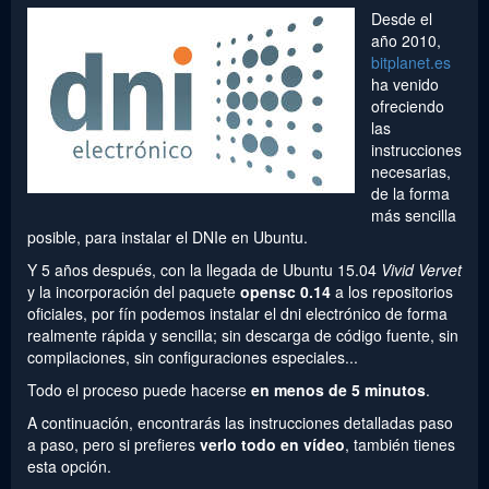
Desde el
año 2010,
bitplanet.es
ha venido
ofreciendo
las
instrucciones
necesarias,
de la forma
más sencilla
posible, para instalar el DNIe en Ubuntu.
Y 5 años después, con la llegada de Ubuntu 15.04
Vivid Vervet
y la incorporación del paquete
opensc 0.14
a los repositorios
oficiales, por fín podemos instalar el dni electrónico de forma
realmente rápida y sencilla; sin descarga de código fuente, sin
compilaciones, sin configuraciones especiales...
Todo el proceso puede hacerse
en menos de 5 minutos
.
A continuación, encontrarás las instrucciones detalladas paso
a paso, pero si prefieres
verlo todo en vídeo
, también tienes
esta opción.