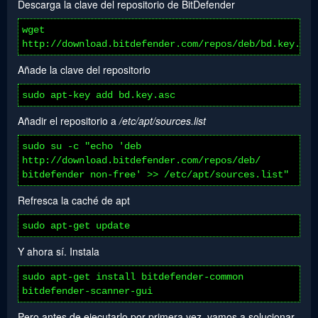
Descarga la clave del repositorio de BitDefender
wget
http://download.bitdefender.com/repos/deb/bd.key.asc
Añade la clave del repositorio
sudo apt-key add bd.key.asc
Añadir el repositorio a
/etc/apt/sources.list
sudo su -c "echo 'deb
http://download.bitdefender.com/repos/deb/
bitdefender non-free' >> /etc/apt/sources.list"
Refresca la caché de apt
sudo apt-get update
Y ahora sí. Instala
sudo apt-get install bitdefender-common
bitdefender-scanner-gui
Pero antes de ejecutarlo por primera vez, vamos a solucionar