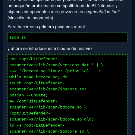
un pequeño problema de compatibilidad de BitDefender y
algunos componentes que provocan un
segmentation fault
(violación de segmento).
Para hacer esto primero pasamos a root
sudo su
y ahora se introduce este bloque de una vez:
cat /opt/BitDefender-
scanner/var/lib/scan/versions.dat.* | \
awk '/bdcore.so.linux/ {print $3}' | \
while read bdcore_so; do
touch /opt/BitDefender-
scanner/var/lib/scan/$bdcore_so;
bdscan --update;
mv /opt/BitDefender-
scanner/var/lib/scan/bdcore.so \
/opt/BitDefender-
scanner/var/lib/scan/bdcore.so.old;
ln -s /opt/BitDefender-
scanner/var/lib/scan/$bdcore_so \