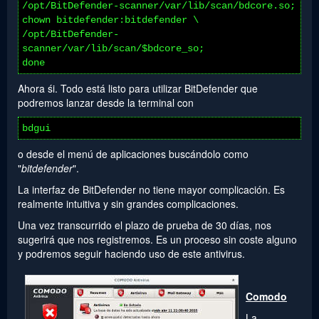
/opt/BitDefender-scanner/var/lib/scan/bdcore.so;
chown bitdefender:bitdefender \
/opt/BitDefender-
scanner/var/lib/scan/$bdcore_so;
done
Ahora śi. Todo está listo para utilizar BitDefender que
podremos lanzar desde la terminal con
bdgui
o desde el menú de aplicaciones buscándolo como
"
bitdefender
".
La interfaz de BitDefender no tiene mayor complicación. Es
realmente intuitiva y sin grandes complicaciones.
Una vez transcurrido el plazo de prueba de 30 días, nos
sugerirá que nos registremos. Es un proceso sin coste alguno
y podremos seguir haciendo uso de este antivirus.
Comodo
La