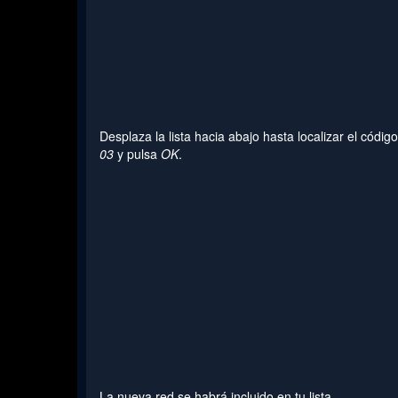
Desplaza la lista hacia abajo hasta localizar el códig
03
y pulsa
OK
.
La nueva red se habrá incluido en tu lista.