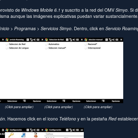
rovisto de
Windows Mobile 6.1
y suscrito a la red del OMV
Simyo
. Si 
 misma aunque las imágenes explicativas puedan variar sustancialmente
Inicio > Programas > Servicios Simyo
. Dentro, click en
Servicio Roamin
(Click para ampliar)
(Click para ampliar)
(Click para ampliar)
ión
. Hacemos click en el icono
Teléfono
y en la pestaña
Red
establece