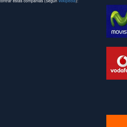
contrar estas compañias (Según
Wikipedia
):