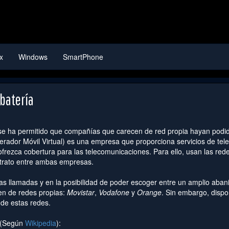
x
Windows
SmartPhone
 batería
il, se ha permitido que compañías que carecen de red propia hayan podi
rador Móvil Virtual) es una empresa que proporciona servicios de tele
frezca cobertura para las telecomunicaciones. Para ello, usan las red
trato entre ambas empresas.
as llamadas y en la posibilidad de poder escoger entre un amplio aban
en de redes propias:
Movistar
,
Vodafone
y
Orange
. Sin embargo, dis
de estas redes.
a (Según
Wikipedia
):