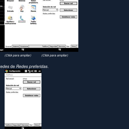
(Click para ampliar)
(Click para ampliar)
redes
de
Redes preferidas
.