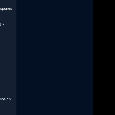
dispones
.
g >
mos en