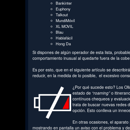
Bankinter
Euphony
Talkout
MundiMóvil
XL MOVIL
Blau
Hablafácil
Hong Da
Si dispones de algún operador de esta lista, probab
comportamiento inusual al quedarte fuera de la cobe
Es por esto, que en el siguiente artículo se describir
reducir, en la medida de lo posible, el excesivo con
¿Por qué sucede esto? Los OMV,
estado de
“roaming”
o itineran
contínuos chequeos y evaluacion
trata de buscar nuevas redes di
opción. Esto conlleva un inne
En otras ocasiones, el aparato
mostrando en pantalla un aviso con el problema y de