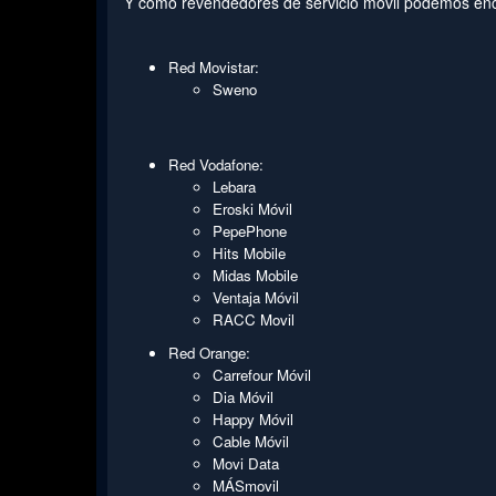
Y como revendedores de servicio móvil podemos en
Red Movistar:
Sweno
Red Vodafone:
Lebara
Eroski Móvil
PepePhone
Hits Mobile
Midas Mobile
Ventaja Móvil
RACC Movil
Red Orange:
Carrefour Móvil
Dia Móvil
Happy Móvil
Cable Móvil
Movi Data
MÁSmovil