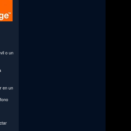
vil o un
a
r en un
éfono
ctar