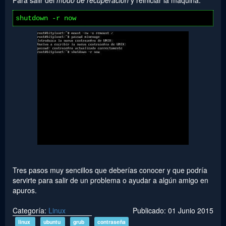
Para salir del
modo de recuperación
y reiniciar la máquina:
shutdown -r now
Tres pasos muy sencillos que deberías conocer y que podría
servirte para salir de un problema o ayudar a algún amigo en
apuros.
Categoría:
Linux
Publicado: 01 Junio 2015
linux
ubuntu
grub
contraseña